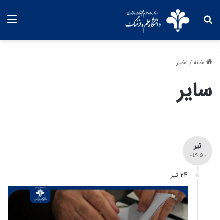
خانه
/
اخبار
سایر
تیر
- 1405 -
24 تیر