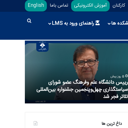
کارکنان
آموزش الکترونیکی
تماس باما
English
شکده ها
راهنمای ورود به LMS
5 روز پیش
رییس دانشگاه علم وفرهنگ عضو شورای
1 هفته پیش
سیاستگذاری چهل‌وپنجمین جشنواره بین‌المللی
تعطیلی بخش
تئاتر فجر شد
ایام تابستا
داغ ترین ها