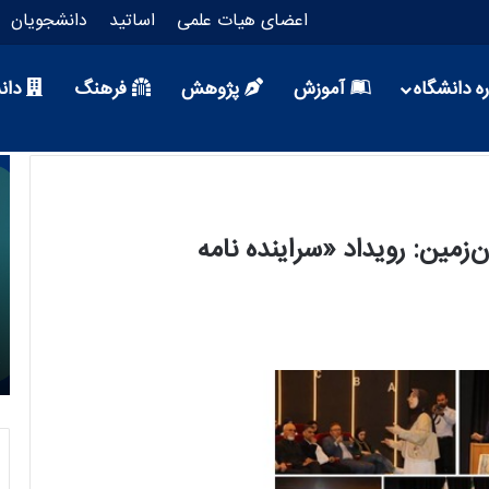
اعضای هیات علمی
اساتید
دانشجویان
ه دانشگاه
آموزش
پژوهش
فرهنگ
دان
مین: رویداد «سراینده‌ نامه
1 روز پیش
ری‌های
گسترش دانشکده هوش مصنوعی و کامپیوتر
دانشگاه علم و فرهنگ با الحاق رشته‌های آمار و
بیوانفورماتیک