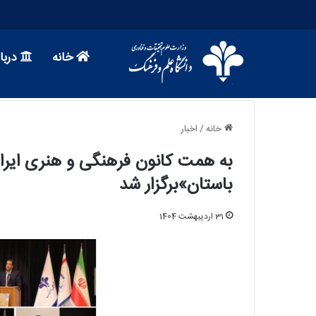
خانه
دربار
خانه
/
اخبار
به همت کانون فرهنگی و هنری ایران‌ز
باستان»برگزار شد
1 هفته پیش
با انعقاد تفاهم نامه: آغاز فصل جدید همکا
31 اردیبهشت 1404
دانشگاه علم و فرهنگ و پژوهشگاه پلیمر و
پتروشیمی ایران