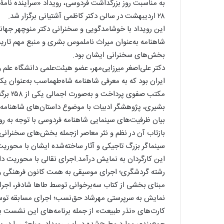
به مناسبت روز بزرگداشت فردوسی، رویداد «سراینده‌ نامۀ
۲۸ اردیبهشت در سالن دکتر کاظمی آشتیانی برگزار شد.
این رویداد با خوشامدگویی و سخنرانی دکتر منوچهر جهان
شاهنامه به‌عنوان میراث ناملموس بشری و منبع مهم تاری
بخش‌های سخنرانی ایشان بود.
دکتر علی‌اصغر میرزایی‌مهر، عضو هیئت‌علمی دانشگاه علم
ایران بود که به معرفی شاهنامه شاه‌‌طهماسب به‌عنوان ی
مکتب صف
بشیری، پژوهشگر ادبیات با موضوع داستان‌های شاهنامه 
بیان ظرفیت‌های سینمایی شاهنامه فردوسی با توجه به رو
بازتاب آن در نظم و نثر معاصر ازجمله بخش‌های سخنرانی
سینماگر بزرگ تاجیکی و آثار ساخته‌شده ایشان با محوریت
این کارگردان به نمایش درآمد.اجرای نقالی با محوریت 
رشته گردشگری؛ اجرای موسیقی به همت کانون فرهنگی و ه
مبنای بخشی از کتاب سه‌برخوانی توسط طاها شادفر، اج
نمایش به سرپرستی مهرشاد حق‌نسب؛ اجرای مسابقه توسط 
کارت‌های «نذر طبیعت» از جمله برنامه‌های این نشست ب