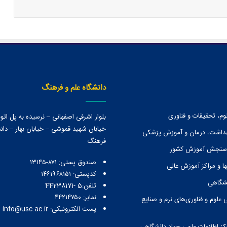
دانشگاه علم و فرهنگ
وم، تحقیقات و فناوری
بلوار اشرفی اصفهانی – نرسیده به پل ات
خیابان شهید قموشی – خیابان بهار – دانش
هداشت، درمان و آموزش پزشکی
فرهنگ
 سنجش آموزش کشور
صندوق پستی:‌ ۸۷۱-۱۳۱۴۵
ا و مراكز آموزش عالی
کدپستی: ۱۴۶۱۹۶۸۱۵۱
نشگاهی
تلفن:5 -44238171
نمابر: ۴۴۲۱۴۷۵۰
 علوم و فناوری‌های نرم و صنایع
پست الکترونیکی: info@usc.ac.ir