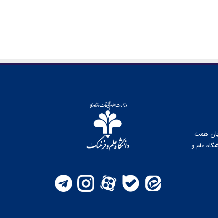
وبان همت –
گاه علم و