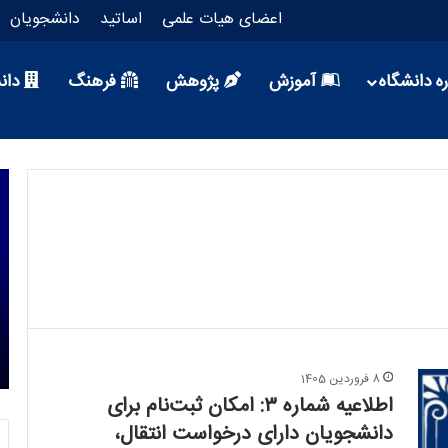
اعضای هیات علمی
اساتید
دانشجویان
ه دانشگاه
آموزش
پژوهش
فرهنگ
دان
1 هفته پیش
ر
رییس دانشگاه علم وفرهنگ عضو شورای
ار و
سیاستگذاری چهل‌وپنجمین جشنواره بین‌المللی
تئاتر فجر شد
8 فروردین 1405
اطلاعیه شماره ۳: امکان ثبت‌نام برای
دانشجویان دارای درخواست انتقال،