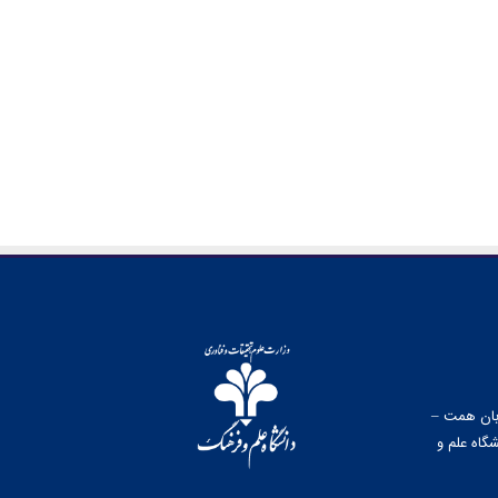
وبان همت –
گاه علم و