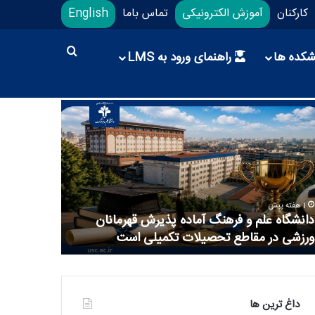
کارکنان
آموزش الکترونیکی
تماس باما
English
شکده ها
راهنمای ورود به LMS
2 هفته پیش
با انعقاد ت
1 هفته پیش
دانشگاه علم و فرهنگ آماده پذیرش قهرمانان
دانشگاه علم
ورزشی در مقاطع تحصیلات تکمیلی است
پتروشیمی ا
داغ ترین ها