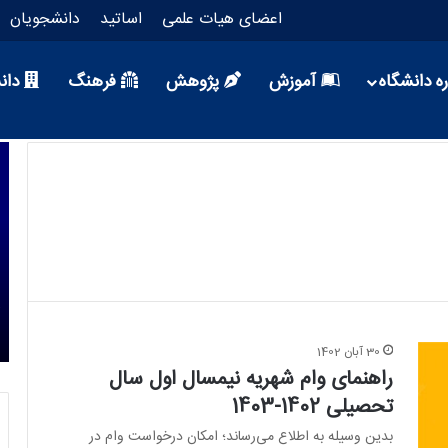
اعضای هیات علمی
اساتید
دانشجویان
ه دانشگاه
آموزش
پژوهش
فرهنگ
دان
1 هفته پیش
ر
رییس دانشگاه علم وفرهنگ عضو شورای
ار و
سیاستگذاری چهل‌وپنجمین جشنواره بین‌المللی
تئاتر فجر شد
30 آبان 1402
راهنمای وام شهریه نیمسال اول سال
تحصیلی 1402-1403
بدین وسیله به اطلاع می‌رساند؛ امکان درخواست وام در