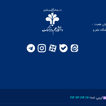
وبان همت –
گاه علم و
آی‌پي شما:
216.73.216.170