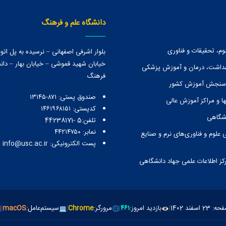
دانشگاه علم و فرهنگ
وم، تحقیقات و فناوری
بلوار اشرفی اصفهانی – نرسیده به پل ات
خیابان شهید قموشی – خیابان بهار – دانش
هداشت، درمان و آموزش پزشکی
فرهنگ
 سنجش آموزش کشور
صندوق پستی:‌ ۸۷۱-۱۳۱۴۵
ا و مراكز آموزش عالی
کدپستی: ۱۴۶۱۹۶۸۱۵۱
نشگاهی
تلفن:5 -44238171
نمابر: ۴۴۲۱۴۷۵۰
 علوم و فناوری‌های نرم و صنایع
پست الکترونیکی: info@usc.ac.ir
رکز اطلاعات علمی جهاد دانشگاهی
ند 1402
|
بازدید امروز:
۴۶۱
|
مرورگر:
Chrome
|
سیستم‌عامل:
macOS
|