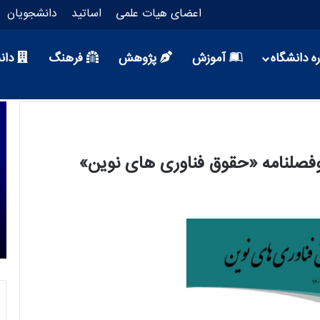
اعضای هیات علمی
اساتید
دانشجویان
ه دانشگاه
آموزش
پژوهش
فرهنگ
دان
7 روز پیش
ر
رییس دانشگاه علم وفرهنگ عضو شورای
ار و
سیاستگذاری چهل‌وپنجمین جشنواره بین‌المللی
تئاتر فجر شد